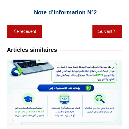
Note d’information N°2
Navigation
Précédent
Suivant
de
l’article
Articles similaires