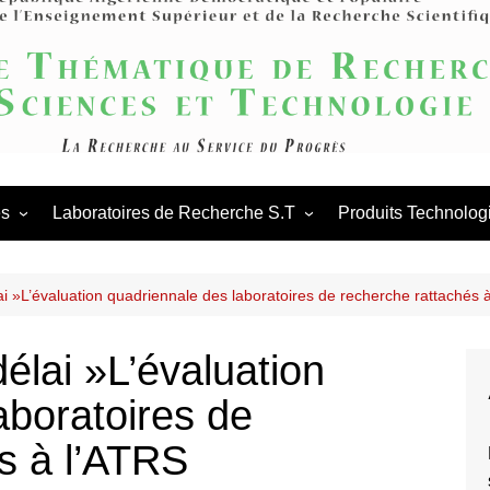
Agence Thém
Scienc
és
Laboratoires de Recherche S.T
Produits Technolog
es scientifiques
Appels en cours
Procédures des laboratoires
de
tations scientifiques
Appels antérieurs
Procédures des PNR
laboratoires
ai »L’évaluation quadriennale des laboratoires de recherche rattachés 
ation & Partenariat
PNR
élai »L’évaluation
aboratoires de
s à l’ATRS