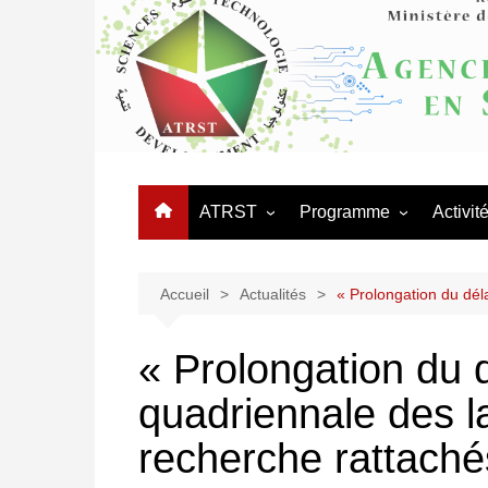
Aller
au
contenu
ATRST
Programme
Activit
L’Agence
Appels
Journé
Organigramme
Programmes Nationaux 
Manifes
Accueil
Actualités
« Prolongation du dél
Recherche – PNR
Organisation Administrative
Coopér
Réseaux thématiques
« Prolongation du d
Conseil d’orientation
Procédures des équipes
quadriennale des l
Conseil scientifique
mixtes
Logo ATRST
recherche rattaché