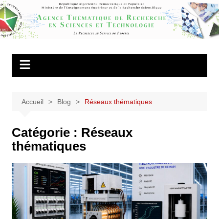
Aller
au
Agence
contenu
Thématique de
Recherche en
Sciences et
Technologie
Accueil
Blog
Réseaux thématiques
Catégorie :
Réseaux
thématiques