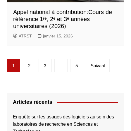
Appel national à contribution:Cours de
référence 1ʳᵉ, 2ᵉ et 3ᵉ années
universitaires (2026)
ATRST
janvier 15, 2026
Pagination
1
2
3
…
5
Suivant
des
publications
Articles récents
Enquête sur les usages des logiciels au sein des
laboratoires de recherche en Sciences et