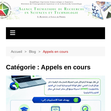
Aller
au
Agence
contenu
Thématique de
Recherche en
Sciences et
Technologie
Accueil
Blog
Appels en cours
Catégorie :
Appels en cours