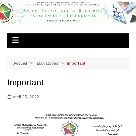
Aller
au
Agence
contenu
Thématique de
Recherche en
Sciences et
Technologie
Accueil
laboratoires
Important
Important
avril 25, 2022