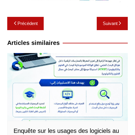
Navigation
Précédent
Suivant
de
l’article
Articles similaires
Enquête sur les usages des logiciels au