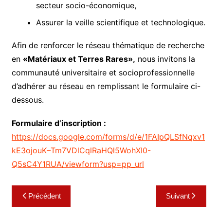
secteur socio-économique,
Assurer la veille scientifique et technologique.
Afin de renforcer le réseau thématique de recherche
en
«Matériaux et Terres Rares»,
nous invitons la
communauté universitaire et socioprofessionnelle
d’adhérer au réseau en remplissant le formulaire ci-
dessous.
Formulaire d’inscription :
https://docs.google.com/forms/d/e/1FAIpQLSfNqxv1
kE3ojouK–Tm7VDlCqlRaHQl5WohXI0-
Q5sC4Y1RUA/viewform?usp=pp_url
Navigation
Précédent
Suivant
de