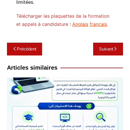
limitées.
Télécharger les plaquettes de la formation
et appels à candidature
:
Anglais
français
Navigation
Précédent
Suivant
de
l’article
Articles similaires