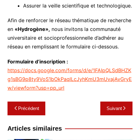
Assurer la veille scientifique et technologique.
Afin de renforcer le réseau thématique de recherche
en
«Hydrogène»,
nous invitons la communauté
universitaire et socioprofessionnelle d’adhérer au
réseau en remplissant le formulaire ci-dessous.
Formulaire d’inscription :
https://docs.google.com/forms/d/e/1FAIpQLSdBHZK
g1sBG9p8ty9VoS1bOkPaqlLcJyhKmU3mUvajAvGryE
w/viewform?usp=pp_url
Navigation
Précédent
Suivant
de
l’article
Articles similaires