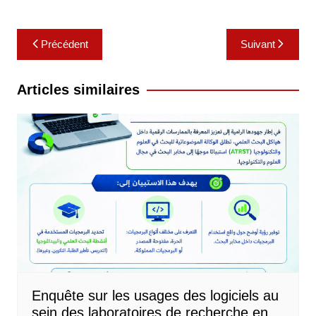
Navigation
Précédent
Suivant
de
l’article
Articles similaires
Enquête sur les usages des logiciels au
sein des laboratoires de recherche en