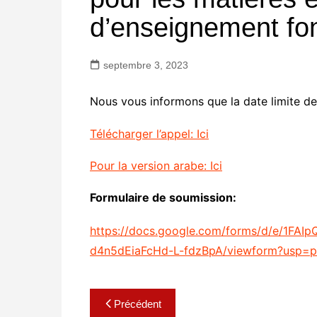
d’enseignement f
septembre 3, 2023
Nous vous informons que la date limite de 
Télécharger l’appel: Ici
Pour la version arabe: Ici
Formulaire de soumission:
https://docs.google.com/forms/d/e/1F
d4n5dEiaFcHd-L-fdzBpA/viewform?usp=p
Navigation
Précédent