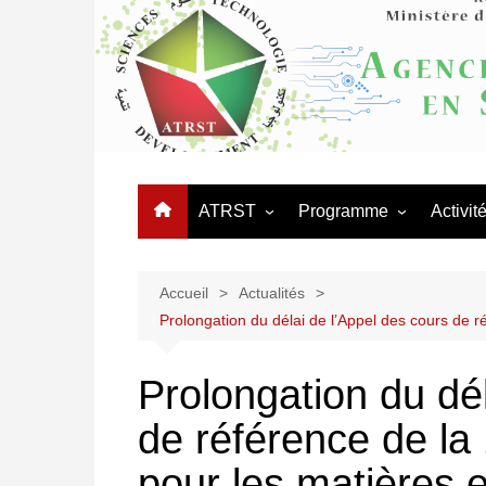
Aller
au
contenu
ATRST
Programme
Activit
L’Agence
Appels
Journé
Organigramme
Programmes Nationaux 
Manifes
Accueil
Actualités
Recherche – PNR
Prolongation du délai de l’Appel des cours de 
Organisation Administrative
Coopér
Réseaux thématiques
Conseil d’orientation
Prolongation du dél
Procédures des équipes
Conseil scientifique
mixtes
de référence de la 
Logo ATRST
pour les matières 