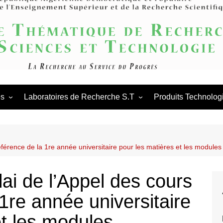
Agence Thém
Scienc
és
Laboratoires de Recherche S.T
Produits Technolog
es scientifiques
Appels en cours
Procédures des laboratoires
de
tations scientifiques
Appels antérieurs
Procédures des PNR
laboratoires
référence de la 1re année universitaire pour les matières et les modu
ation & Partenariat
PNR
ai de l’Appel des cours
1re année universitaire
et les modules