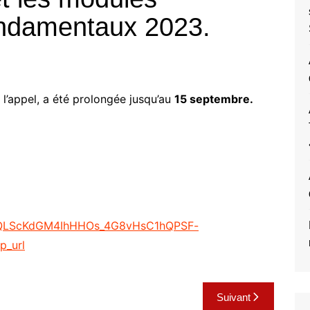
ondamentaux 2023.
l’appel, a été prolongée jusqu’au
15 septembre.
AIpQLScKdGM4IhHHOs_4G8vHsC1hQPSF-
p_url
Suivant