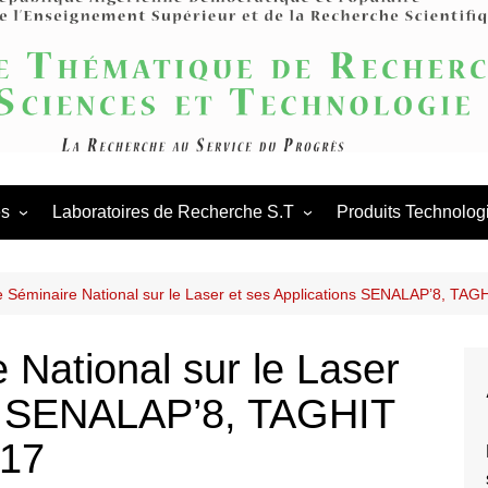
Agence Thém
Scienc
és
Laboratoires de Recherche S.T
Produits Technolog
es scientifiques
Appels en cours
Procédures des laboratoires
de
tations scientifiques
Appels antérieurs
Procédures des PNR
laboratoires
 Séminaire National sur le Laser et ses Applications SENALAP’8, TA
ation & Partenariat
PNR
National sur le Laser
ns SENALAP’8, TAGHIT
017