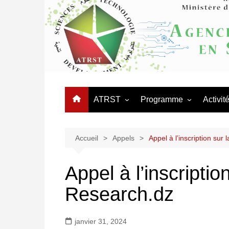
Aller
au
contenu
ATRST
Programme
Activit
L’Agence
Appels
Journé
Organigramme
Programmes Nationaux 
Manifes
Accueil
Appels
Appel à l’inscription sur
Recherche – PNR
Organisation Administrative
Coopér
Réseaux thématiques
Appel à l’inscriptio
Conseil d’orientation
Procédures des équipes
Research.dz
Conseil scientifique
mixtes
Logo ATRST
janvier 31, 2024