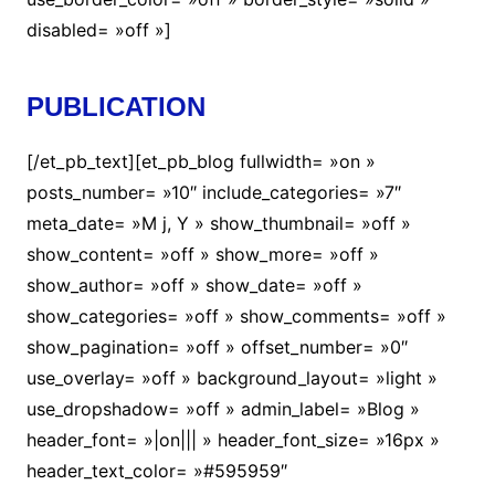
disabled= »off »]
PUBLICATION
[/et_pb_text][et_pb_blog fullwidth= »on »
posts_number= »10″ include_categories= »7″
meta_date= »M j, Y » show_thumbnail= »off »
show_content= »off » show_more= »off »
show_author= »off » show_date= »off »
show_categories= »off » show_comments= »off »
show_pagination= »off » offset_number= »0″
use_overlay= »off » background_layout= »light »
use_dropshadow= »off » admin_label= »Blog »
header_font= »|on||| » header_font_size= »16px »
header_text_color= »#595959″