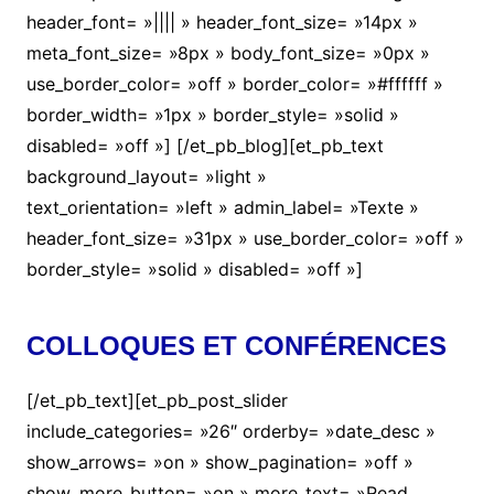
header_font= »|||| » header_font_size= »14px »
meta_font_size= »8px » body_font_size= »0px »
use_border_color= »off » border_color= »#ffffff »
border_width= »1px » border_style= »solid »
disabled= »off »] [/et_pb_blog][et_pb_text
background_layout= »light »
text_orientation= »left » admin_label= »Texte »
header_font_size= »31px » use_border_color= »off »
border_style= »solid » disabled= »off »]
COLLOQUES ET CONFÉRENCES
[/et_pb_text][et_pb_post_slider
include_categories= »26″ orderby= »date_desc »
show_arrows= »on » show_pagination= »off »
show_more_button= »on » more_text= »Read