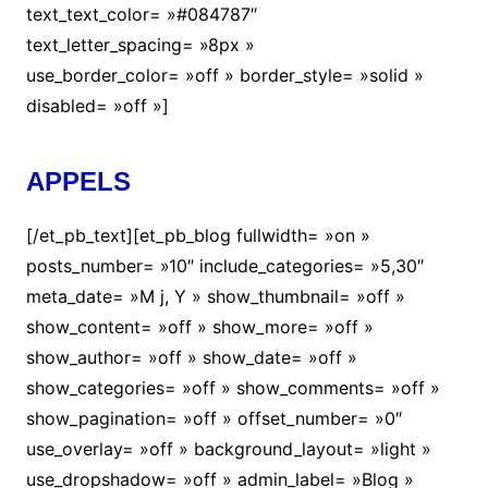
text_text_color= »#084787″
text_letter_spacing= »8px »
use_border_color= »off » border_style= »solid »
disabled= »off »]
APPELS
[/et_pb_text][et_pb_blog fullwidth= »on »
posts_number= »10″ include_categories= »5,30″
meta_date= »M j, Y » show_thumbnail= »off »
show_content= »off » show_more= »off »
show_author= »off » show_date= »off »
show_categories= »off » show_comments= »off »
show_pagination= »off » offset_number= »0″
use_overlay= »off » background_layout= »light »
use_dropshadow= »off » admin_label= »Blog »