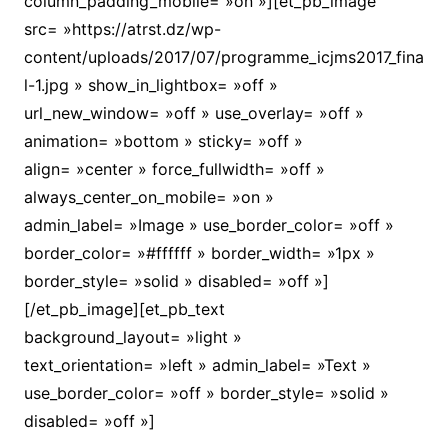
column_padding_mobile= »on »][et_pb_image
src= »https://atrst.dz/wp-
content/uploads/2017/07/programme_icjms2017_fina
l-1.jpg » show_in_lightbox= »off »
url_new_window= »off » use_overlay= »off »
animation= »bottom » sticky= »off »
align= »center » force_fullwidth= »off »
always_center_on_mobile= »on »
admin_label= »Image » use_border_color= »off »
border_color= »#ffffff » border_width= »1px »
border_style= »solid » disabled= »off »]
[/et_pb_image][et_pb_text
background_layout= »light »
text_orientation= »left » admin_label= »Text »
use_border_color= »off » border_style= »solid »
disabled= »off »]