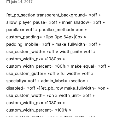
juin 14, 2017
[et_pb_section transparent_background= »off »
allow_player_pause= »off » inner_shadow= »off »
parallax= »off » parallax_method= »on »
custom_padding= »0px|0px|64px|0px »
padding_mobile= »off » make_fullwidth= »off »
use_custom_width= »off » width_unit= »off »
custom_width_px= »1080px »
custom_width_percent= »80% » make_equal= »off »
use_custom_gutter= »off » fullwidth= »off »
specialty= »off » admin_label= »section »
disabled= »off »][et_pb_row make_fullwidth= »on »
use_custom_width= »on » width_unit= »off »
custom_width_px= »1080px »
custom_width_percent= »100% »