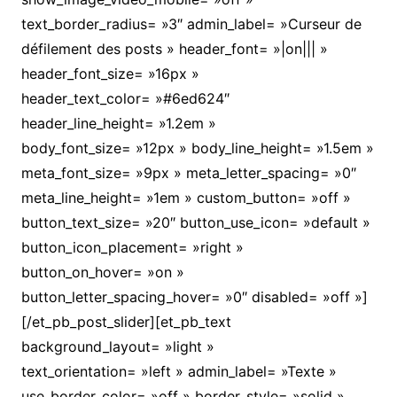
text_border_radius= »3″ admin_label= »Curseur de
défilement des posts » header_font= »|on||| »
header_font_size= »16px »
header_text_color= »#6ed624″
header_line_height= »1.2em »
body_font_size= »12px » body_line_height= »1.5em »
meta_font_size= »9px » meta_letter_spacing= »0″
meta_line_height= »1em » custom_button= »off »
button_text_size= »20″ button_use_icon= »default »
button_icon_placement= »right »
button_on_hover= »on »
button_letter_spacing_hover= »0″ disabled= »off »]
[/et_pb_post_slider][et_pb_text
background_layout= »light »
text_orientation= »left » admin_label= »Texte »
use_border_color= »off » border_style= »solid »