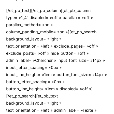
[/et_pb_text][/et_pb_column][et_pb_column
type= »1_4″ disabled= »off » parallax= »off »
parallax_method= »on »
column_padding_mobile= »on »][et_pb_search
background_layout= »light »
text_orientation= »left » exclude_pages= »off »
exclude_posts= »off » hide_button= »off »
admin_label= »Chercher » input_font_size= »14px »
input_letter_spacing= »0px »
input_line_height= »1em » button_font_size= »14px »
button_letter_spacing= »0px »
button_line_height= »1em » disabled= »off »]
[/et_pb_search][et_pb_text
background_layout= »light »
text_orientation= »left » admin_label= »Texte »