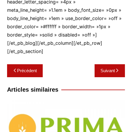
header_letter_spacing= »4px »
meta_line_height= »1.1em » body_font_size= »0px »
body_line_height= »1em » use_border_color= »off »
border_color= »#ffffff » border_width= »1px »
border_style= »solid » disabled= »off »]
[/et_pb_blog][/et_pb_column][/et_pb_row]
[/et_pb_section]
Navigation
Précédent
Suivant
de
l’article
Articles similaires