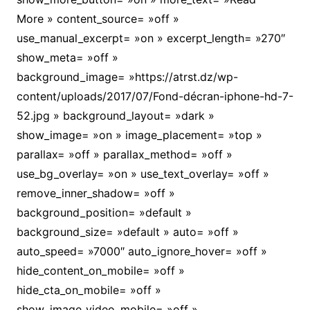
More » content_source= »off »
use_manual_excerpt= »on » excerpt_length= »270″
show_meta= »off »
background_image= »https://atrst.dz/wp-
content/uploads/2017/07/Fond-décran-iphone-hd-7-
52.jpg » background_layout= »dark »
show_image= »on » image_placement= »top »
parallax= »off » parallax_method= »off »
use_bg_overlay= »on » use_text_overlay= »off »
remove_inner_shadow= »off »
background_position= »default »
background_size= »default » auto= »off »
auto_speed= »7000″ auto_ignore_hover= »off »
hide_content_on_mobile= »off »
hide_cta_on_mobile= »off »
show_image_video_mobile= »off »