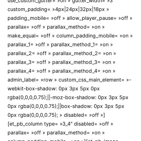
use_custom_gutter= »on » gutter_width= »3″
custom_padding= »4px|24px|32px|18px »
padding_mobile= »off » allow_player_pause= »off »
parallax= »off » parallax_method= »on »
make_equal= »off » column_padding_mobile= »on »
parallax_1= »off » parallax_method_1= »on »
parallax_2= »off » parallax_method_2= »on »
parallax_3= »off » parallax_method_3= »on »
parallax_4= »off » parallax_method_4= »on »
admin_label= »row » custom_css_main_element= »-
webkit-box-shadow: 0px 3px 5px 0px
rgba(0,0,0,0.75);||-moz-box-shadow: 0px 3px 5px
0px rgba(0,0,0,0.75);||box-shadow: 0px 3px 5px
0px rgba(0,0,0,0.75); » disabled= »off »]
[et_pb_column type= »3_4″ disabled= »off »
parallax= »off » parallax_method= »on »