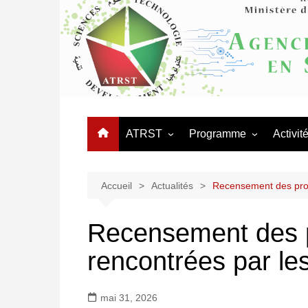
Aller
au
contenu
ATRST
Programme
Activit
L’Agence
Appels
Journé
Organigramme
Programmes Nationaux 
Manifes
Accueil
Actualités
Recensement des prob
Recherche – PNR
Organisation Administrative
Coopér
Réseaux thématiques
Recensement des p
Conseil d’orientation
Procédures des équipes
rencontrées par le
Conseil scientifique
mixtes
Logo ATRST
mai 31, 2026