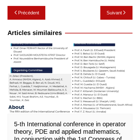
Navigation
Précédent
Suivant
de
l’article
Articles similaires
5-th International conference in operator
theory, PDE and applied mathematics,
In conjunction with the 1st Congress of