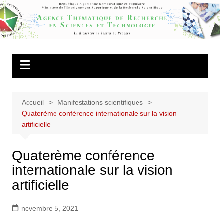
Aller
au
Agence
contenu
Thématique de
Recherche en
Sciences et
Technologie
Accueil
Manifestations scientifiques
Quaterème conférence internationale sur la vision
artificielle
Quaterème conférence
internationale sur la vision
artificielle
novembre 5, 2021