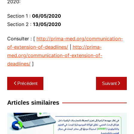
2020:
Section 1 :
06/05/2020
Section 2 :
13/05/2020
Consulter : [
http://prima-med.org/communication-
of-extension-of-deadlines/
|
http://prima-
med.org/communication-of-extension-of-
deadlines/
]
Navigation
Précédent
Suivant
de
l’article
Articles similaires