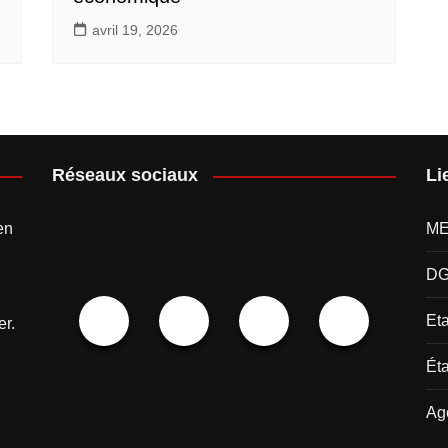
avril 19, 2026
Réseaux sociaux
Li
en
M
D
Et
er.
Éta
Ag