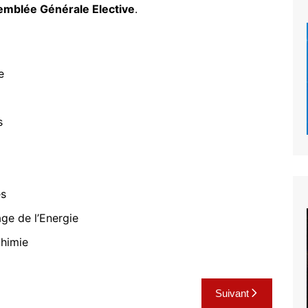
mblée Générale Elective
.
e
s
es
ge de l’Energie
Chimie
Suivant