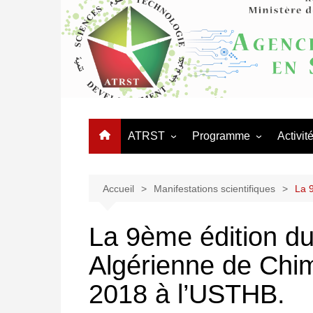
Aller
au
contenu
ATRST
Programme
Activit
L’Agence
Appels
Journé
Organigramme
Programmes Nationaux 
Manifes
Accueil
Manifestations scientifiques
La 
Recherche – PNR
Organisation Administrative
Coopér
Réseaux thématiques
La 9ème édition du
Conseil d’orientation
Procédures des équipes
Algérienne de Chi
Conseil scientifique
mixtes
Logo ATRST
2018 à l’USTHB.