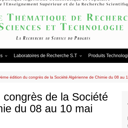
Agence Thém
Scienc
és
Laboratoires de Recherche S.T
Produits Technolog
es scientifiques
Appels en cours
Procédures des laboratoires
de
tations scientifiques
Appels antérieurs
Procédures des PNR
laboratoires
9ème édition du congrès de la Société Algérienne de Chimie du 08 au 
ation & Partenariat
PNR
 congrès de la Société
mie du 08 au 10 mai