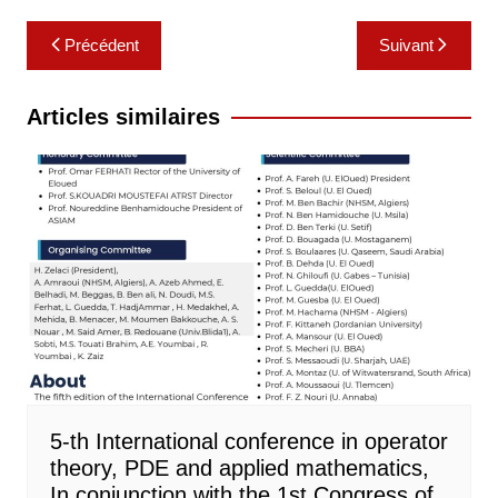
Navigation
Précédent
Suivant
de
l’article
Articles similaires
5-th International conference in operator
theory, PDE and applied mathematics,
In conjunction with the 1st Congress of