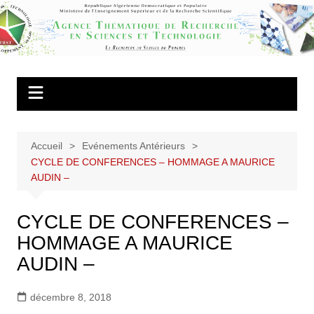
Aller
au
Agence
contenu
Thématique de
Recherche en
Sciences et
Technologie
Accueil
Evénements Antérieurs
CYCLE DE CONFERENCES – HOMMAGE A MAURICE
AUDIN –
CYCLE DE CONFERENCES –
HOMMAGE A MAURICE
AUDIN –
décembre 8, 2018