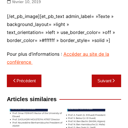
février 10, 2019
[/et_pb_image][et_pb_text admin_label= »Texte »
background_layout= »light »
text_orientation= »left » use_border_color= »off »
border_color= »#ffffff » border_style= »solid »]
Pour plus d’informations :
Accéder au site de la
conférence
Navigation
Précédent
Suivant
de
l’article
Articles similaires