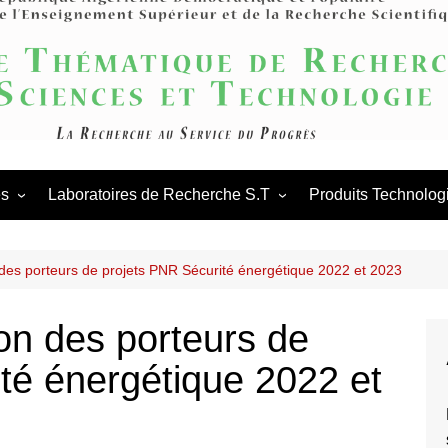
Agence Thém
Scienc
és
Laboratoires de Recherche S.T
Produits Technolog
es scientifiques
Appels en cours
Procédures des laboratoires
de
tations scientifiques
Appels antérieurs
Procédures des PNR
laboratoires
 des porteurs de projets PNR Sécurité énergétique 2022 et 2023
ation & Partenariat
PNR
ion des porteurs de
té énergétique 2022 et