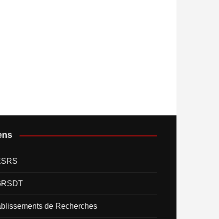
ens
ESRS
GRSDT
ablissements de Recherches