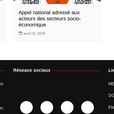
Appel national adressé aux
s
acteurs des secteurs socio-
économique
avril 19, 2026
Réseaux sociaux
Li
en
M
D
Et
er.