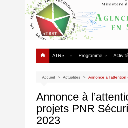
Aller
au
contenu
ATRST
Programme
Activit
L’Agence
Appels
Journé
Organigramme
Programmes Nationaux 
Manifes
Accueil
Actualités
Annonce à l’attention
Recherche – PNR
Organisation Administrative
Coopér
Réseaux thématiques
Annonce à l’attent
Conseil d’orientation
Procédures des équipes
projets PNR Sécuri
Conseil scientifique
mixtes
Logo ATRST
2023