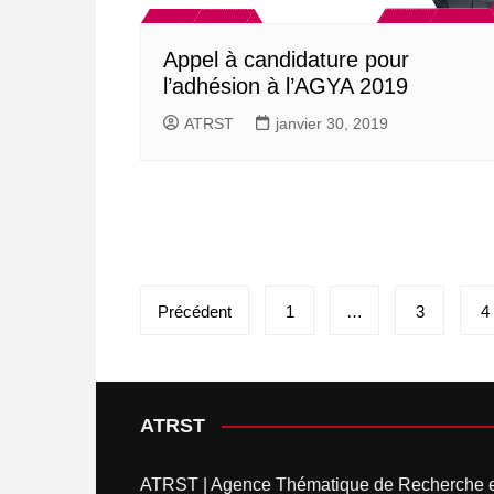
Appel à candidature pour
l’adhésion à l’AGYA 2019
ATRST
janvier 30, 2019
Pagination
Précédent
1
…
3
4
des
publications
ATRST
ATRST | Agence Thématique de Recherche 