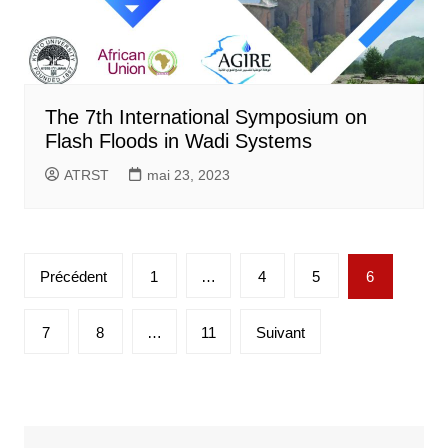
The 7th International Symposium on
Flash Floods in Wadi Systems
ATRST
mai 23, 2023
Pagination
Précédent
1
…
4
5
6
des
publications
7
8
…
11
Suivant