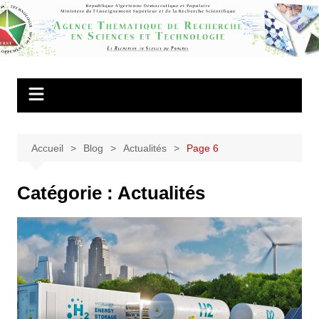
Aller
au
Agence
contenu
Thématique de
Recherche en
Sciences et
Technologie
Accueil
Blog
Actualités
Page 6
Catégorie :
Actualités