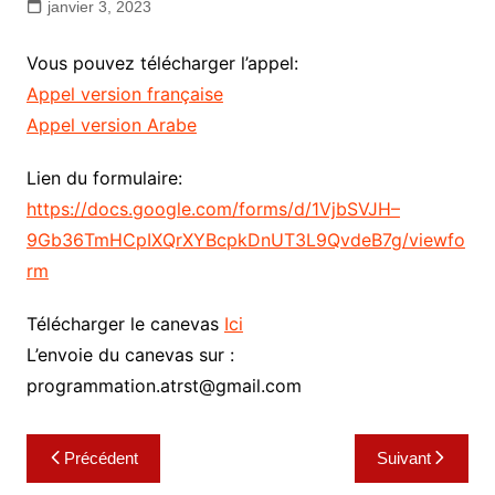
janvier 3, 2023
Vous pouvez télécharger l’appel:
Appel version française
Appel version Arabe
Lien du formulaire:
https://docs.google.com/forms/d/1VjbSVJH–
9Gb36TmHCpIXQrXYBcpkDnUT3L9QvdeB7g/viewfo
rm
Télécharger le canevas
Ici
L’envoie du canevas sur :
programmation.atrst@gmail.com
Navigation
Précédent
Suivant
de