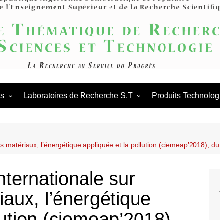
Agence Thém
Scienc
és
Laboratoires de Recherche S.T
Produits Technolog
es scientifiques
Appels en cours
Procédures des laboratoires
de
tations scientifiques
Appels antérieurs
Procédures des PNR
laboratoires
es matériaux, l’énergétique appliquée et la pollution (ciemeap’2018), du
ation & Partenariat
PNR
ternationale sur
riaux, l’énergétique
lution (ciemeap’2018),