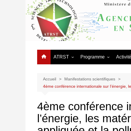
Aller
au
contenu
ATRST
Programme
Activit
L’Agence
Appels
Journé
Organigramme
Programmes Nationaux 
Manifes
Accueil
Manifestations scientifiques
Recherche – PNR
4ème conférence internationale sur l’énergie, l
Organisation Administrative
Coopér
Réseaux thématiques
Conseil d’orientation
4ème conférence in
Procédures des équipes
Conseil scientifique
mixtes
l’énergie, les maté
Logo ATRST
appliquée et la pol