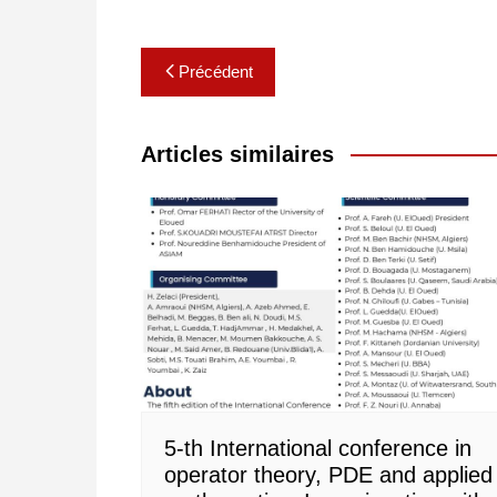
Navigation
Précédent
de
l’article
Articles similaires
5-th International conference in
operator theory, PDE and applied