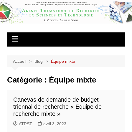
Aller
au
Agence
contenu
Thématique de
Recherche en
Sciences et
Technologie
Accueil
Blog
Équipe mixte
Catégorie :
Équipe mixte
Canevas de demande de budget
triennal de recherche « Equipe de
recherche mixte »
ATRST
avril 3, 2023