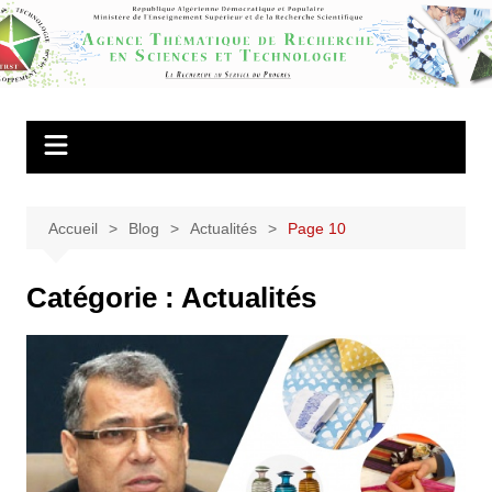
Aller
au
Agence
contenu
Thématique de
Recherche en
Sciences et
Technologie
Accueil
Blog
Actualités
Page 10
Catégorie :
Actualités