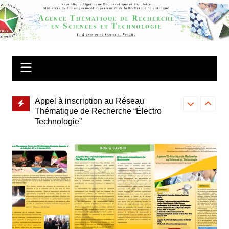
Aller
au
Agence Thématique de Recherche en
contenu
Sciences et Technologie
giciels
Appel à inscription au Réseau
Appel à Inscr
echerche
Thématique de Recherche “Électro
Thématiqued
Technologie”
« Microélectr