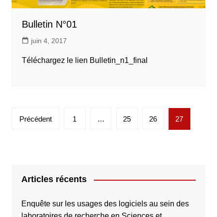
Bulletin N°01
juin 4, 2017
Téléchargez le lien Bulletin_n1_final
Pagination
Précédent
1
…
25
26
27
des
publications
Articles récents
Enquête sur les usages des logiciels au sein des
laboratoires de recherche en Sciences et